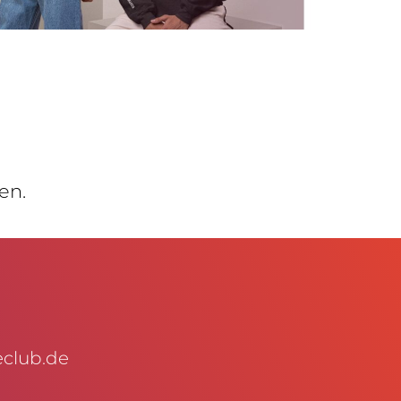
en.
club.de