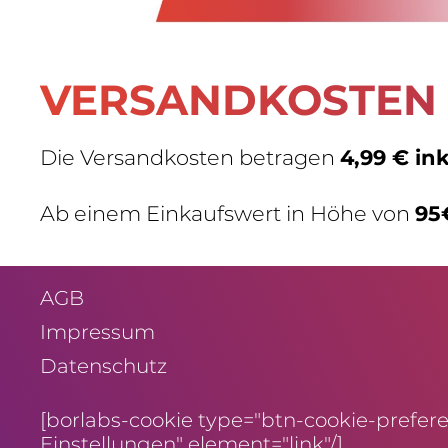
VERSAND­KOSTEN
Die Versand­kosten betragen
4,99 € in
Ab einem Einkaufs­wert in Höhe von
95
AGB
Impressum
Daten­schutz
[borlabs-cookie type="btn-cookie-preferen
Einstellungen" element="link"/]