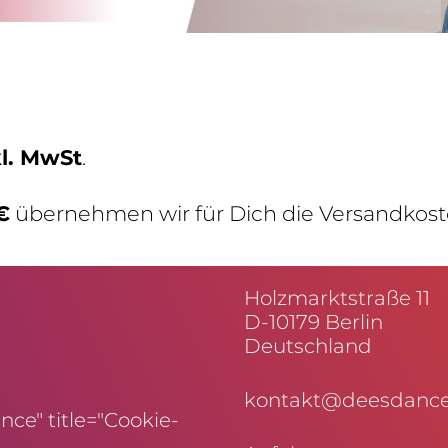
kl. MwSt
.
€
über­nehmen wir für Dich die Versandkost
Holz­markt­straße 11
D-10179 Berlin
Deutschland
kontakt@deesdance
ce" title="Cookie-