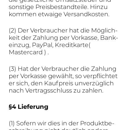
sons­tige Preis­be­stand­teile. Hinzu
kommen etwaige Versandkosten.
(2) Der Verbrau­cher hat die Möglich­
keit der Zahlung per Vorkasse, Bank­
einzug, PayPal, Kredit­karte(
Mastercard ) .
(3) Hat der Verbrau­cher die Zahlung
per Vorkasse gewählt, so verpflichtet
er sich, den Kauf­preis unver­züg­lich
nach Vertrags­schluss zu zahlen.
§4 Liefe­rung
(1) Sofern wir dies in der Produkt­be­