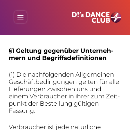
Skip
to
Menu
content
§1 Geltung gegen­über Unter­neh­
mern und Begriffsdefinitionen
(1) Die nach­fol­genden Allge­meinen
Geschäft­be­din­gungen gelten für alle
Liefe­rungen zwischen uns und
einem Verbrau­cher in ihrer zum Zeit­
punkt der Bestel­lung gültigen
Fassung.
Verbrau­cher ist jede natür­liche