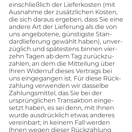
einschließ­lich der Liefer­kosten (mit
Ausnahme der zusätz­li­chen Kosten,
die sich daraus ergeben, dass Sie eine
andere Art der Liefe­rung als die von
uns ange­bo­tene, güns­tigste Stan­
dard­lie­fe­rung gewählt haben), unver­
züg­lich und spätes­tens binnen vier­
zehn Tagen ab dem Tag zurück­zu­
zahlen, an dem die Mittei­lung über
Ihren Widerruf dieses Vertrags bei
uns einge­gangen ist. Für diese Rück­
zah­lung verwenden wir dasselbe
Zahlungs­mittel, das Sie bei der
ursprüng­li­chen Trans­ak­tion einge­
setzt haben, es sei denn, mit Ihnen
wurde ausdrück­lich etwas anderes
verein­bart; in keinem Fall werden
Ihnen wegen dieser Rück­zah­lung