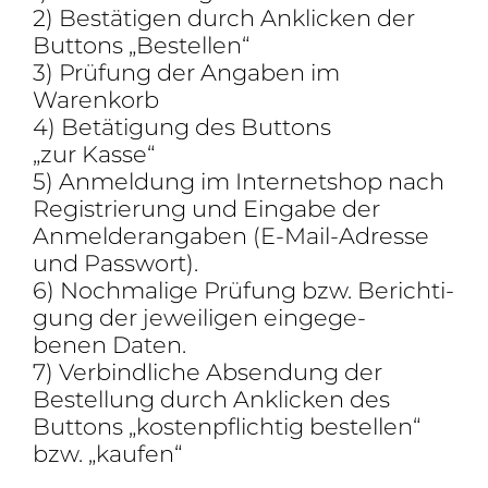
2) Bestä­tigen durch Ankli­cken der
Buttons „Bestellen“
3) Prüfung der Angaben im
Warenkorb
4) Betä­ti­gung des Buttons
„zur Kasse“
5) Anmel­dung im Inter­net­shop nach
Regis­trie­rung und Eingabe der
Anmel­der­an­gaben (E-Mail-Adresse
und Passwort).
6) Noch­ma­lige Prüfung bzw. Berich­ti­
gung der jewei­ligen einge­ge­
benen Daten.
7) Verbind­liche Absen­dung der
Bestel­lung durch Ankli­cken des
Buttons „kosten­pflichtig bestellen“
bzw. „kaufen“