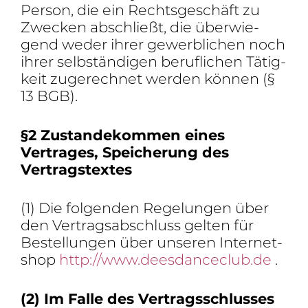
Person, die ein Rechts­ge­schäft zu
Zwecken abschließt, die über­wie­
gend weder ihrer gewerb­li­chen noch
ihrer selb­stän­digen beruf­li­chen Tätig­
keit zuge­rechnet werden können (§
13 BGB).
§2 Zustan­de­kommen eines
Vertrages, Spei­che­rung des
Vertragstextes
(1) Die folgenden Rege­lungen über
den Vertrags­ab­schluss gelten für
Bestel­lungen über unseren Inter­net­
shop
http://www.deesdanceclub.de
.
(2) Im Falle des Vertrags­schlusses