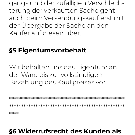
gangs und der zufäl­ligen Verschlech­
te­rung der verkauften Sache geht
auch beim Versen­dungs­kauf erst mit
der Über­gabe der Sache an den
Käufer auf diesen über.
§5 Eigen­tums­vor­be­halt
Wir behalten uns das Eigentum an
der Ware bis zur voll­stän­digen
Bezah­lung des Kauf­preises vor.
************************************************
************************************************
****
§6 Wider­rufs­recht des Kunden als