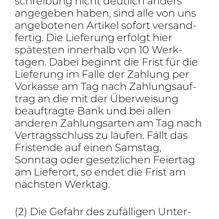
schrei­bung nicht deut­lich anders
ange­geben haben, sind alle von uns
ange­bo­tenen Artikel sofort versand­
fertig. Die Liefe­rung erfolgt hier
spätesten inner­halb von 10 Werk­
tagen. Dabei beginnt die Frist für die
Liefe­rung im Falle der Zahlung per
Vorkasse am Tag nach Zahlungs­auf­
trag an die mit der Über­wei­sung
beauf­tragte Bank und bei allen
anderen Zahlungs­arten am Tag nach
Vertrags­schluss zu laufen. Fällt das
Fris­tende auf einen Samstag,
Sonntag oder gesetz­li­chen Feiertag
am Lieferort, so endet die Frist am
nächsten Werktag.
(2) Die Gefahr des zufäl­ligen Unter­