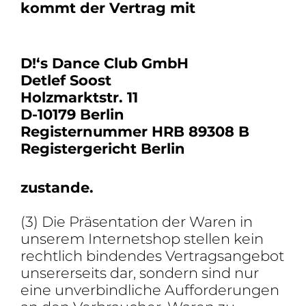
kommt der Vertrag mit
D!‘s Dance Club GmbH
Detlef Soost
Holz­marktstr. 11
D-10179 Berlin
Regis­ter­nummer HRB 89308 B
Regis­ter­ge­richt Berlin
zustande.
(3) Die Präsen­ta­tion der Waren in
unserem Inter­net­shop stellen kein
recht­lich bindendes Vertrags­an­gebot
unse­rer­seits dar, sondern sind nur
eine unver­bind­liche Auffor­de­rungen