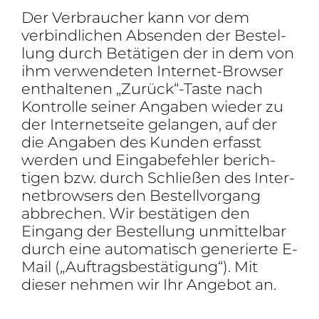
Der Verbrau­cher kann vor dem
verbind­li­chen Absenden der Bestel­
lung durch Betä­tigen der in dem von
ihm verwen­deten Internet-Browser
enthal­tenen „Zurück“-Taste nach
Kontrolle seiner Angaben wieder zu
der Inter­net­seite gelangen, auf der
die Angaben des Kunden erfasst
werden und Einga­be­fehler berich­
tigen bzw. durch Schließen des Inter­
net­brow­sers den Bestell­vor­gang
abbre­chen. Wir bestä­tigen den
Eingang der Bestel­lung unmit­telbar
durch eine auto­ma­tisch gene­rierte E-
Mail („Auftrags­be­stä­ti­gung“). Mit
dieser nehmen wir Ihr Angebot an.