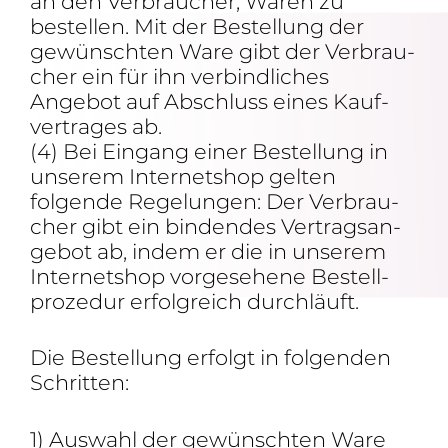
an den Verbrau­cher, Waren zu
bestellen. Mit der Bestel­lung der
gewünschten Ware gibt der Verbrau­
cher ein für ihn verbind­li­ches
Angebot auf Abschluss eines Kauf­
ver­trages ab.
(4) Bei Eingang einer Bestel­lung in
unserem Inter­net­shop gelten
folgende Rege­lungen: Der Verbrau­
cher gibt ein bindendes Vertrags­an­
gebot ab, indem er die in unserem
Inter­net­shop vorge­se­hene Bestell­
pro­zedur erfolg­reich durchläuft.
Die Bestel­lung erfolgt in folgenden
Schritten:
1) Auswahl der gewünschten Ware