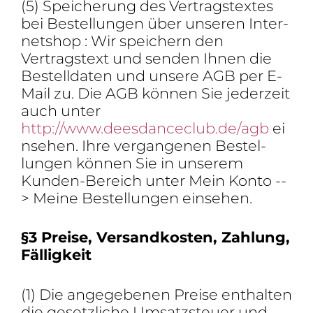
(5) Spei­che­rung des Vertrags­textes
bei Bestel­lungen über unseren Inter­
net­shop : Wir spei­chern den
Vertrags­text und senden Ihnen die
Bestell­daten und unsere AGB per E-
Mail zu. Die AGB können Sie jeder­zeit
auch unter
http://www.deesdanceclub.de/agb
ei
nsehen. Ihre vergan­genen Bestel­
lungen können Sie in unserem
Kunden-Bereich unter Mein Konto --
> Meine Bestel­lungen einsehen.
§3 Preise, Versand­kosten, Zahlung,
Fälligkeit
(1) Die ange­ge­benen Preise enthalten
die gesetz­liche Umsatz­steuer und