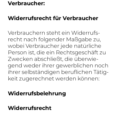
Verbraucher:
Wider­rufs­recht für Verbraucher
Verbrau­chern steht ein Wider­rufs­
recht nach folgender Maßgabe zu,
wobei Verbrau­cher jede natür­liche
Person ist, die ein Rechts­ge­schäft zu
Zwecken abschließt, die über­wie­
gend weder ihrer gewerb­li­chen noch
ihrer selb­stän­digen beruf­li­chen Tätig­
keit zuge­rechnet werden können:
Wider­rufs­be­leh­rung
Wider­rufs­recht