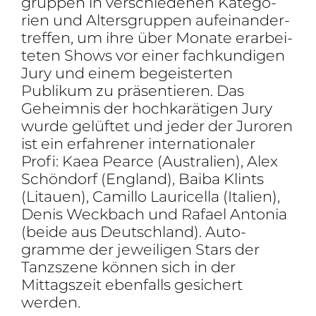
gruppen in verschie­denen Kate­go­
rien und Alters­gruppen aufein­an­der­
treffen, um ihre über Monate erar­bei­
teten Shows vor einer fach­kun­digen
Jury und einem begeis­terten
Publikum zu präsen­tieren. Das
Geheimnis der hoch­ka­rä­tigen Jury
wurde gelüftet und jeder der Juroren
ist ein erfah­rener inter­na­tio­naler
Profi: Kaea Pearce (Austra­lien), Alex
Schön­dorf (England), Baiba Klints
(Litauen), Camillo Lauricella (Italien),
Denis Weck­bach und Rafael Antonia
(beide aus Deutsch­land). Auto­
gramme der jewei­ligen Stars der
Tanz­szene können sich in der
Mittags­zeit eben­falls gesi­chert
werden.