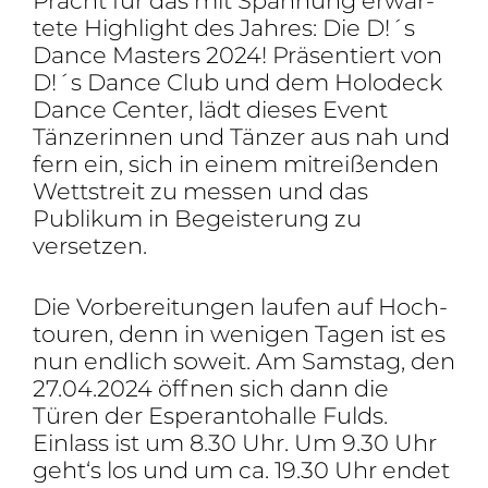
Pracht für das mit Span­nung erwar­
tete High­light des Jahres: Die D!´s
Dance Masters 2024! Präsen­tiert von
D!´s Dance Club und dem Holo­deck
Dance Center, lädt dieses Event
Tänze­rinnen und Tänzer aus nah und
fern ein, sich in einem mitrei­ßenden
Wett­streit zu messen und das
Publikum in Begeis­te­rung zu
versetzen.
Die Vorbe­rei­tungen laufen auf Hoch­
touren, denn in wenigen Tagen ist es
nun endlich soweit. Am Samstag, den
27.04.2024 öffnen sich dann die
Türen der Espe­ran­to­halle Fulds.
Einlass ist um 8.30 Uhr. Um 9.30 Uhr
geht‘s los und um ca. 19.30 Uhr endet