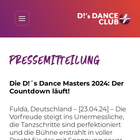
Skip
to
Menu
content
PRES­SE­MIT­TEI­LUNG
Die D!´s Dance Masters 2024: Der
Count­down läuft!
Fulda, Deutsch­land – [23.04.24] – Die
Vorfreude steigt ins Uner­mess­liche,
die Tanz­schritte sind perfek­tio­niert
und die Bühne erstrahlt in voller