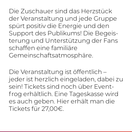
Die Zuschauer sind das Herz­stück
der Veran­stal­tung und jede Gruppe
spürt positiv die Energie und den
Support des Publi­kums! Die Begeis­
te­rung und Unter­stüt­zung der Fans
schaffen eine fami­liäre
Gemeinschaftsatmosphäre.
Die Veran­stal­tung ist öffent­lich –
jeder ist herz­lich einge­laden, dabei zu
sein! Tickets sind noch über Event­
frog erhält­lich. Eine Tages­kasse wird
es auch geben. Hier erhält man die
Tickets für 27,00€.