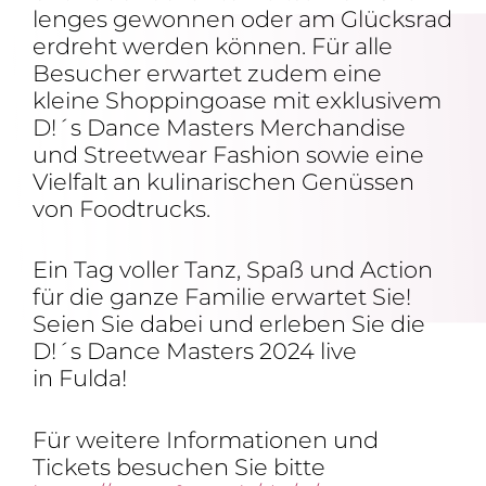
lenges gewonnen oder am Glücksrad
erdreht werden können. Für alle
Besu­cher erwartet zudem eine
kleine Shop­ping­oase mit exklu­sivem
D!´s Dance Masters Merchan­dise
und Street­wear Fashion sowie eine
Viel­falt an kuli­na­ri­schen Genüssen
von Foodtrucks.
Ein Tag voller Tanz, Spaß und Action
für die ganze Familie erwartet Sie!
Seien Sie dabei und erleben Sie die
D!´s Dance Masters 2024 live
in Fulda!
Für weitere Infor­ma­tionen und
Tickets besu­chen Sie bitte