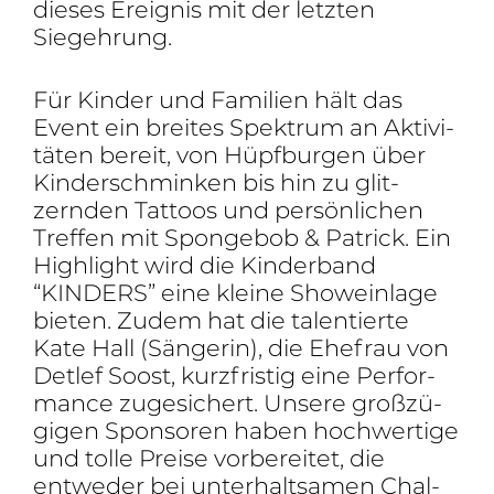
dieses Ereignis mit der letzten
Siegehrung.
Für Kinder und Fami­lien hält das
Event ein breites Spek­trum an Akti­vi­
täten bereit, von Hüpf­burgen über
Kinder­schminken bis hin zu glit­
zernden Tattoos und persön­li­chen
Treffen mit Spon­gebob & Patrick. Ein
High­light wird die Kinder­band
“KINDERS” eine kleine Show­ein­lage
bieten. Zudem hat die talen­tierte
Kate Hall (Sängerin), die Ehefrau von
Detlef Soost, kurz­fristig eine Perfor­
mance zuge­si­chert. Unsere groß­zü­
gigen Spon­soren haben hoch­wer­tige
und tolle Preise vorbe­reitet, die
entweder bei unter­halt­samen Chal­