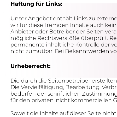
Haftung für Links:
Unser Angebot enthält Links zu externe
wir für diese fremden Inhalte auch keine
Anbieter oder Betreiber der Seiten veran
mögliche Rechts­ver­stöße über­prüft. Re
perma­nente inhalt­liche Kontrolle der v
nicht zumutbar. Bei Bekannt­werden von
Urhe­ber­recht:
Die durch die Seiten­be­treiber erstellt
Die Verviel­fäl­ti­gung, Bear­bei­tung, V
bedürfen der schrift­li­chen Zustim­mung
für den privaten, nicht kommer­zi­ellen 
Soweit die Inhalte auf dieser Seite nich