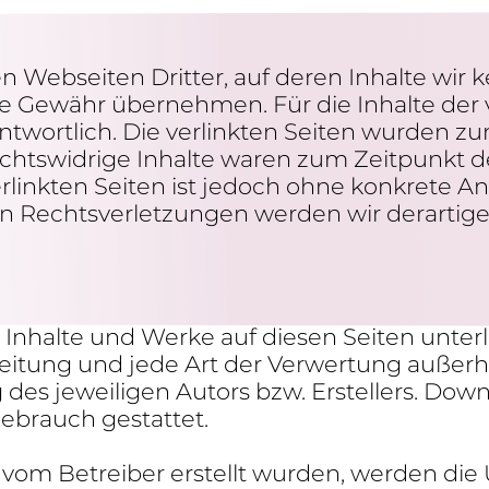
n Webseiten Dritter, auf deren Inhalte wir 
 Gewähr über­nehmen. Für die Inhalte der ver
t­wort­lich. Die verlinkten Seiten wurden zu
chts­wid­rige Inhalte waren zum Zeit­punkt d
erlinkten Seiten ist jedoch ohne konkrete Anh
 Rechts­ver­let­zungen werden wir derar­tig
en Inhalte und Werke auf diesen Seiten unter
erbrei­tung und jede Art der Verwer­tung auße
 des jewei­ligen Autors bzw. Erstel­lers. Dow
Gebrauch gestattet.
t vom Betreiber erstellt wurden, werden die 