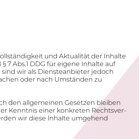
ll­stän­dig­keit und Aktua­lität der Inhalte
§ 7 Abs.1 DDG für eigene Inhalte auf
ind wir als Diens­te­an­bieter jedoch
r­wa­chen oder nach Umständen zu
ach den allge­meinen Gesetzen bleiben
 der Kenntnis einer konkreten Rechts­ver­
erden wir diese Inhalte umge­hend