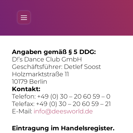
Skip
to
Menu
content
Angaben gemäß § 5 DDG:
D!’s Dance Club GmbH
Geschäfts­führer: Detlef Soost
Holz­markt­straße 11
10179 Berlin
Kontakt:
Telefon: +49 (0) 30 – 20 60 59 – 0
Telefax: +49 (0) 30 – 20 60 59 – 21
E-Mail:
info@deesworld.de
Eintra­gung im Handelsregister.