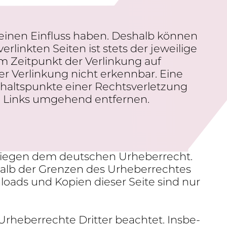
keinen Einfluss haben. Deshalb können
linkten Seiten ist stets der jewei­lige
m Zeit­punkt der Verlin­kung auf
er Verlin­kung nicht erkennbar. Eine
alts­punkte einer Rechts­ver­let­zung
e Links umge­hend entfernen.
­liegen dem deut­schen Urhe­ber­recht.
r­halb der Grenzen des Urhe­ber­rechtes
n­loads und Kopien dieser Seite sind nur
Urhe­ber­rechte Dritter beachtet. Insbe­