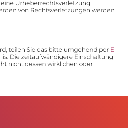
ine Urhe­ber­rechts­ver­let­zung
rden von Rechts­ver­let­zungen werden
ird, teilen Sie das bitte umge­hend per
E-
 Die zeit­auf­wän­di­gere Einschal­tung
ht nicht dessen wirk­li­chen oder