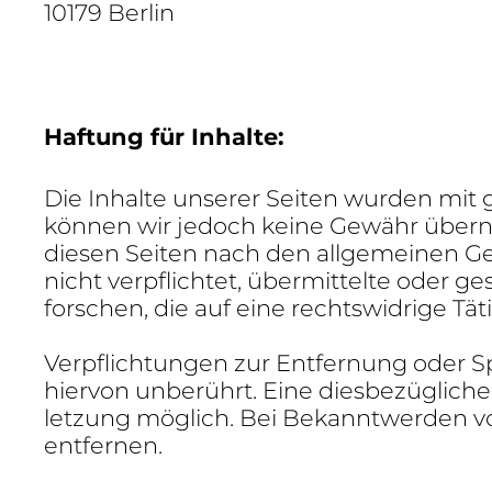
10179 Berlin
Haftung für Inhalte:
Die Inhalte unserer Seiten wurden mit größt
können wir jedoch keine Gewähr über­neh
diesen Seiten nach den allge­meinen Gese
nicht verpflichtet, über­mit­telte oder
forschen, die auf eine rechts­wid­rige Tät
Verpflich­tungen zur Entfer­nung oder 
hiervon unbe­rührt. Eine dies­be­züg­lic
let­zung möglich. Bei Bekannt­werden v
entfernen.