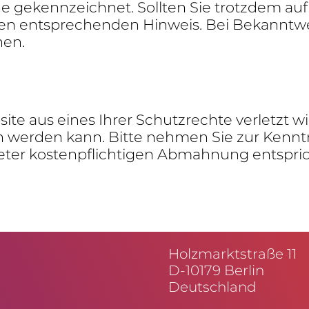
e gekenn­zeichnet. Sollten Sie trotzdem auf e
n entspre­chenden Hinweis. Bei Bekannt­we
nen.
ite aus eines Ihrer Schutz­rechte verletzt w
 werden kann. Bitte nehmen Sie zur Kenntnis:
ieter kosten­pflich­tigen Abmah­nung entspric
Holz­markt­straße 11
D-10179 Berlin
Deutschland