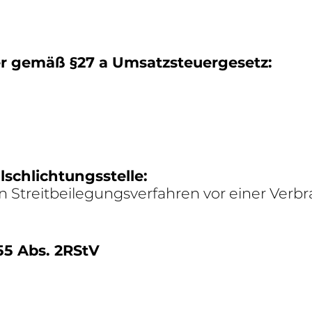
mmer gemäß §27 a Umsatzsteuergesetz:
schlichtungsstelle:
 Streit­bei­le­gungs­ver­fahren vor einer Verbr
§55 Abs. 2RStV