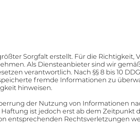
er Sorg­falt erstellt. Für die Rich­tig­keit, Vo
men. Als Diens­te­an­bieter sind wir gemäß 
tzen verant­wort­lich. Nach §§ 8 bis 10 DDG s
 gespei­cherte fremde Infor­ma­tionen zu übe
ig­keit hinweisen.
Sper­rung der Nutzung von Infor­ma­tionen n
he Haftung ist jedoch erst ab dem Zeit­punkt
on entspre­chenden Rechts­ver­let­zungen w