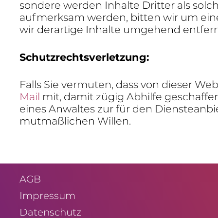
son­dere werden Inhalte Dritter als solch
aufmerksam werden, bitten wir um eine
wir derar­tige Inhalte umge­hend entfer
Schutz­rechts­ver­let­zung:
Falls Sie vermuten, dass von dieser Webs
Mail
mit, damit zügig Abhilfe geschaffen
eines Anwaltes zur für den Diens­te­an­b
mutmaß­li­chen Willen.
AGB
Impressum
Daten­schutz