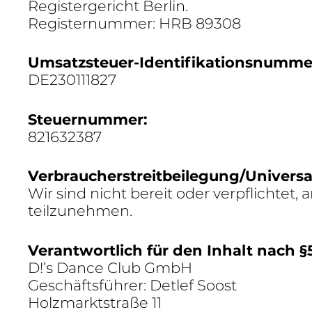
Regis­ter­ge­richt Berlin.
Regis­ter­nummer: HRB 89308
Umsatz­steuer-Iden­ti­fi­ka­ti­ons­nu
DE230111827
Steu­er­nummer:
821632387
Verbraucherstreitbeilegung/Universal
Wir sind nicht bereit oder verpflichtet, an
teilzunehmen.
Verant­wort­lich für den Inhalt nach 
D!’s Dance Club GmbH
Geschäfts­führer: Detlef Soost
Holz­markt­straße 11