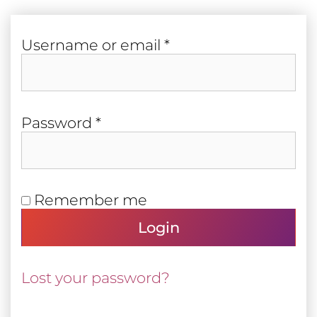
Required
User­name or email
*
Required
Pass­word
*
Remember me
Login
Lost your password?