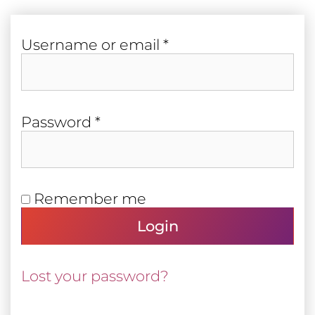
Required
User­name or email
*
Required
Pass­word
*
Remember me
Login
Lost your password?