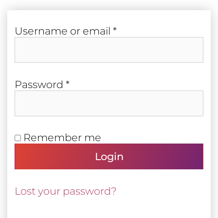
Required
User­name or email
*
Required
Pass­word
*
Remember me
Login
Lost your password?