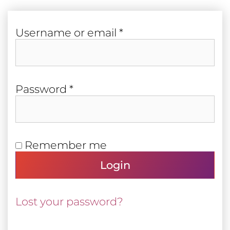
Required
User­name or email
*
Required
Pass­word
*
Remember me
Login
Lost your password?