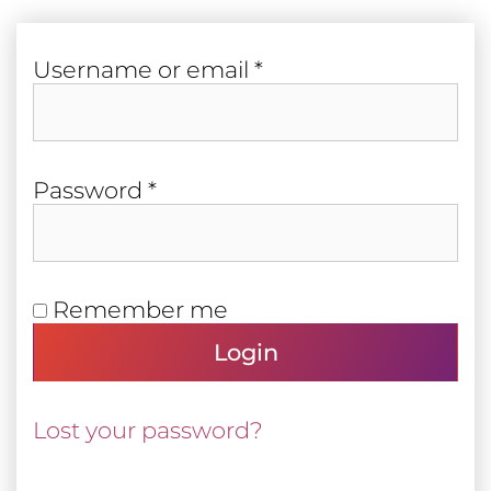
Required
User­name or email
*
Required
Pass­word
*
Remember me
Login
Lost your password?