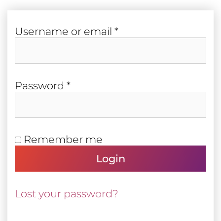
Required
User­name or email
*
Required
Pass­word
*
Remember me
Login
Lost your password?