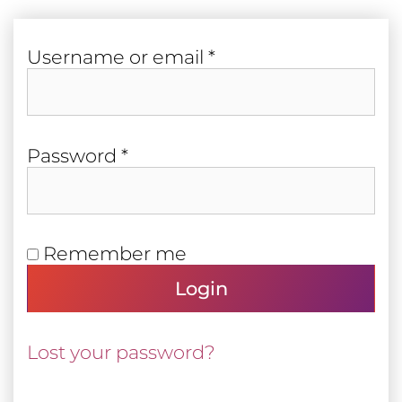
Required
User­name or email
*
Required
Pass­word
*
Remember me
Login
Lost your password?