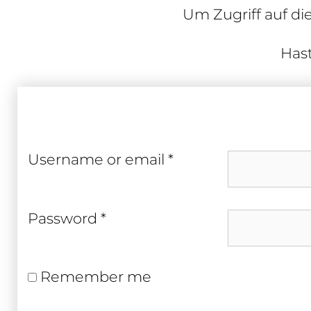
Um Zugriff auf di
Hast
Required
User­name or email
*
Required
Pass­word
*
Remember me