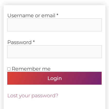
Required
User­name or email
*
Required
Pass­word
*
Remember me
Login
Lost your password?