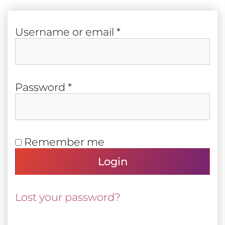
Required
User­name or email
*
Required
Pass­word
*
Remember me
Login
Lost your password?