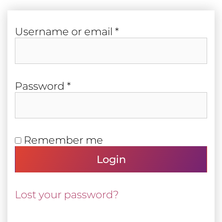
Required
User­name or email
*
Required
Pass­word
*
Remember me
Login
Lost your password?