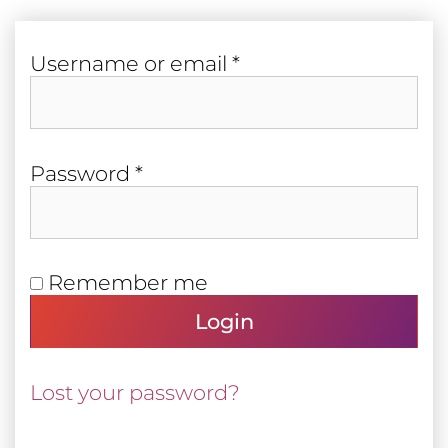
Required
User­name or email
*
Required
Pass­word
*
Remember me
Login
Lost your password?