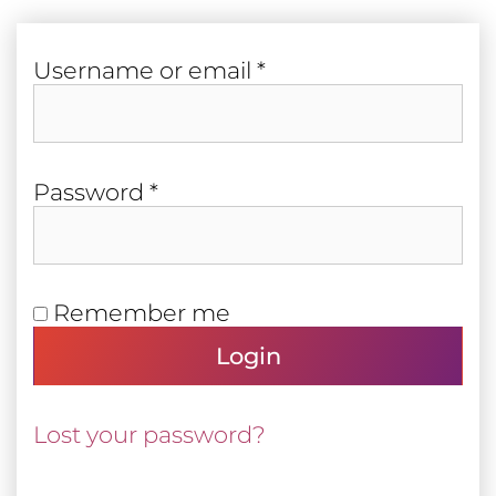
Required
User­name or email
*
Required
Pass­word
*
Remember me
Login
Lost your password?