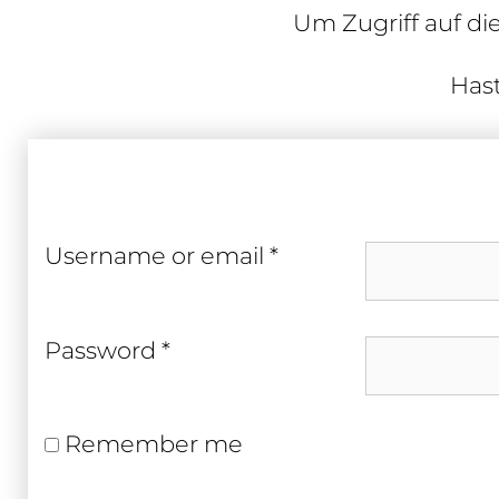
Um Zugriff auf di
Hast
Required
User­name or email
*
Required
Pass­word
*
Remember me