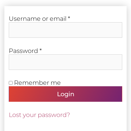
Required
User­name or email
*
Required
Pass­word
*
Remember me
Login
Lost your password?