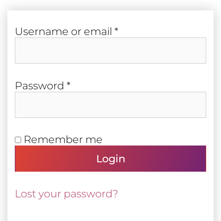
Required
User­name or email
*
Required
Pass­word
*
Remember me
Login
Lost your password?