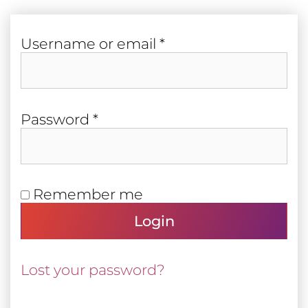
Required
User­name or email
*
Required
Pass­word
*
Remember me
Login
Lost your password?