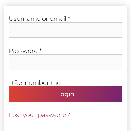
Required
User­name or email
*
Required
Pass­word
*
Remember me
Login
Lost your password?